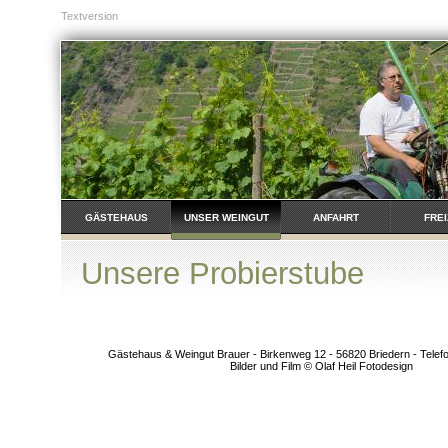
Textversion
GÄSTEHAUS
UNSER WEINGUT
ANFAHRT
FREI
Unsere Probierstube
Gästehaus & Weingut Brauer - Birkenweg 12 - 56820 Briedern - Telefo
Bilder und Film © Olaf Heil Fotodesign