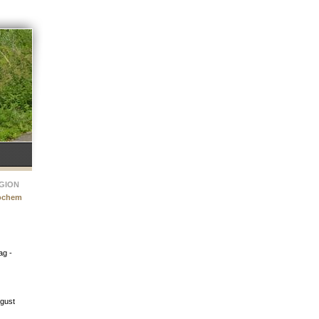
GION
Cochem
ag -
gust