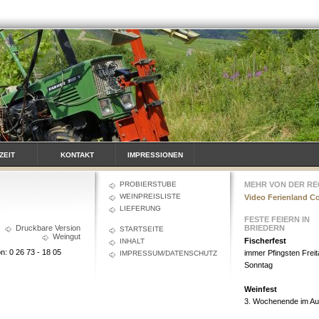
ZEIT
KONTAKT
IMPRESSIONEN
PROBIERSTUBE
MEHR VON DER RE
WEINPREISLISTE
Video Ferienland 
LIEFERUNG
FESTE FEIERN IN
Druckbare Version
BRIEDERN
STARTSEITE
Weingut
Fischerfest
INHALT
n: 0 26 73 - 18 05
immer Pfingsten Freit
IMPRESSUM/DATENSCHUTZ
Sonntag
Weinfest
3. Wochenende im Au